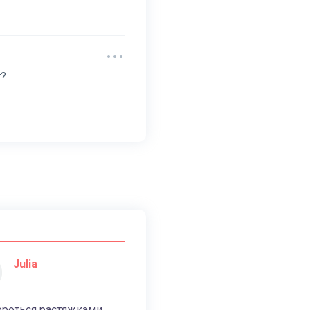
т?
Julia
ороться растяжками