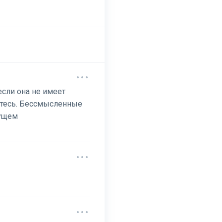
 если она не имеет
етесь. Бессмысленные
дущем