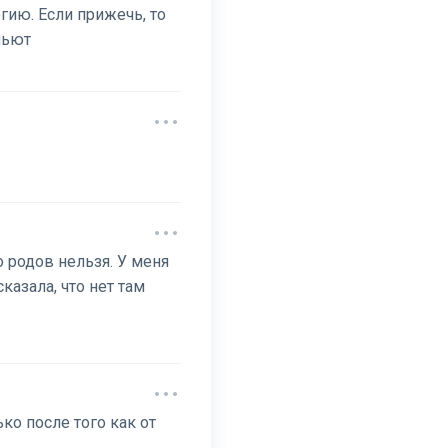
гию. Если прижечь, то
шьют
о родов нельзя. У меня
казала, что нет там
ко после того как от