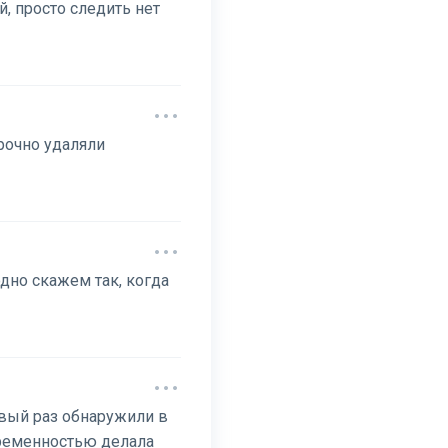
й, просто следить нет
срочно удаляли
одно скажем так, когда
ервый раз обнаружили в
еременностью делала