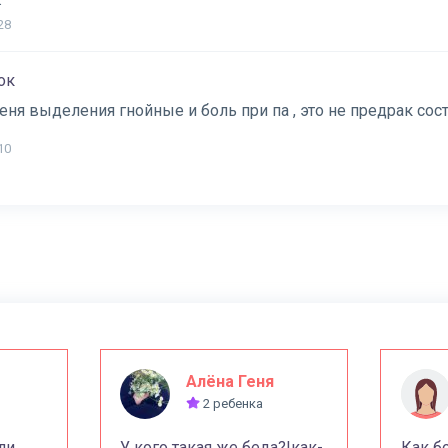
28
ок
еня выделения гнойные и боль при па , это не предрак сос
10
Алёна Геня
2 ребенка
ли
У кого такая же беда?!как-
Как б