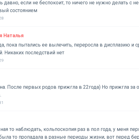
 давно, если не беспокоит, то ничего не нужно делать с не
овый состоянием
28
 Наталья
да, пока пытались ее вылечить, переросла в дисплазию и 
. Никаких последствий нет
29
она. После первых родов прижгла в 22года) Но прижгла за 
.
31
ьная то наблюдать, кольпоскопия раз в пол года, у меня п
 была то пропадала в разные периоды жизни, вот перед б