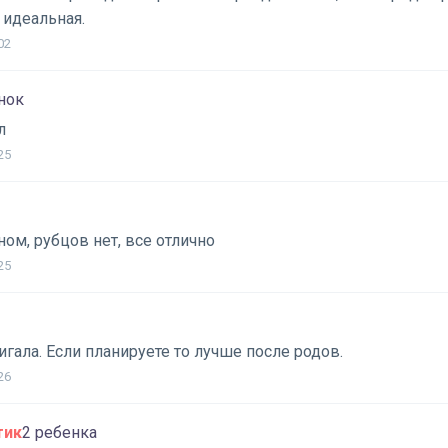
 идеальная.
02
нок
л
25
ом, рубцов нет, все отлично
25
игала. Если планируете то лучше после родов.
26
тик
2 ребенка