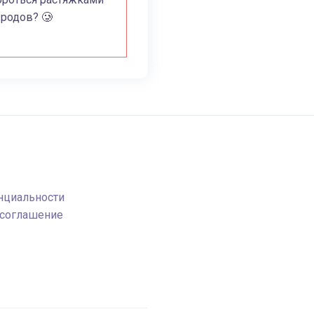
 родов? 🥲
нциальности
 соглашение