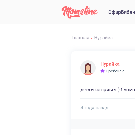
Эфир
Библи
Главная
Нурайка
Нурайка
1 ребенок
девочки привет ) была 
4 года назад