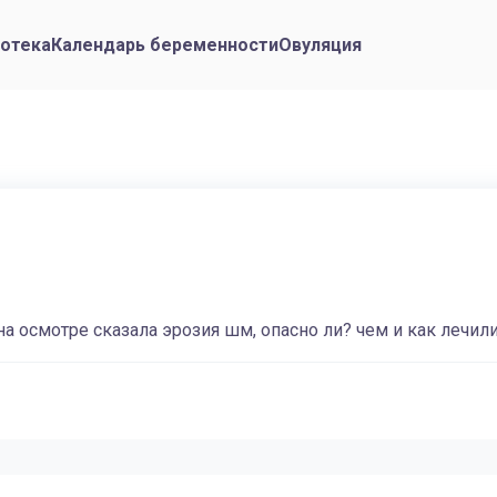
отека
Календарь беременности
Овуляция
на осмотре сказала эрозия шм, опасно ли? чем и как лечил