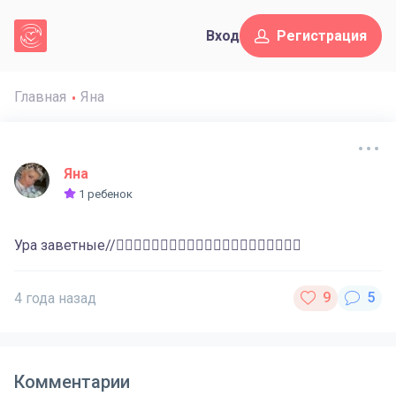
Вход
Регистрация
Главная
Яна
Яна
1 ребенок
Ура заветные//❤️‍🔥❤️‍🔥❤️‍🔥❤️‍🔥❤️‍🔥🌈❤️‍🔥❤️‍🔥❤️‍🔥❤️‍🔥❤️‍🔥
4 года назад
Комментарии