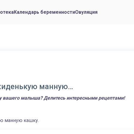
отека
Календарь беременности
Овуляция
жиденькую манную…
у вашего малыша? Делитесь интересными рецептами!
ю манную кашку.