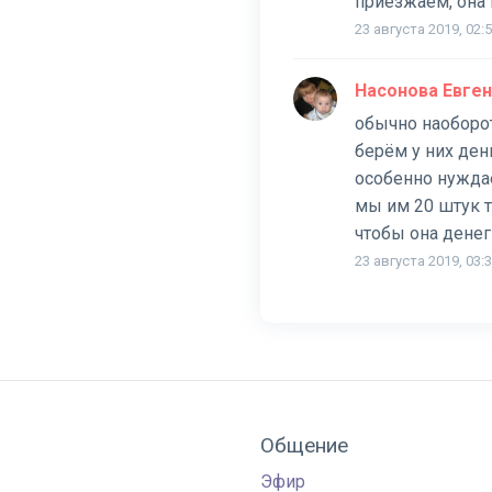
приезжаем, она 
23 августа 2019, 02:
Насонова Евге
обычно наоборот
берём у них ден
особенно нуждае
мы им 20 штук т
чтобы она денег
23 августа 2019, 03:
Общение
Эфир