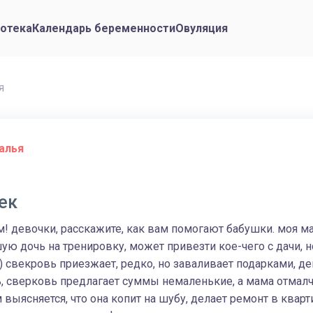
отека
Календарь беременности
Овуляция
я
алья
ек
м! девочки, расскажите, как вам помогают бабушки. моя ма
шую дочь на тренировку, может привезти кое-чего с дачи, н
) свекровь приезжает, редко, но заваливает подарками, д
 сверковь предлагает суммы немаленькие, а мама отмалчи
 выясняется, что она копит на шубу, делает ремонт в кварт