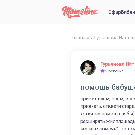
Эфир
Библи
Главная
Гурьянова Наталь
Гурьянова Нат
2 ребенка
помошь бабуш
привет всем, всем, все
приехать, отвезти стар
хотия, не помешали бы)
расширять жилплощадь,
нет вам помочь"… потом