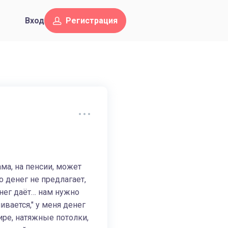
Вход
Регистрация
ма, на пенсии, может
о денег не предлагает,
енег даёт… нам нужно
вается," у меня денег
ире, натяжные потолки,