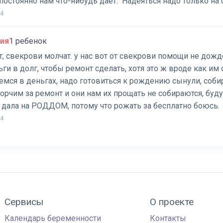
постоянно нам что-нибудь дает. Надеяться надо только на 
54
ния
1 ребенок
, свекрови молчат. у нас вот от свекрови помощи не дожд
ьги в долг, чтобы ремонт сделать, хотя это ж вроде как им 
мся в деньгах, надо готовиться к рождению сынули, собир
орчим за ремонт и они нам их прощать не собираются, буду
 дала на РОДДОМ, потому что рожать за бесплатно боюсь.
34
Сервисы
О проекте
Календарь беременности
Контакты