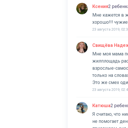
Ксения
2 ребенк
Мне кажется в ж
хорошо!!! чужие
23 августа 2019, 02:
Свищёва Наде
Мне моя мама по
жилплощадь расш
взрослые-самост
только на слова
Это же смех оди
23 августа 2019, 02:
Катюша
2 ребен
Я считаю, что н
не помогает день