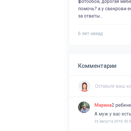
фотообои, дорогая мебе
помочь? а у свекрови е
за ответы…
6 лет назад
Комментарии
Марина
2 ребен
А муж у вас ест
23 августа 2019, 02: