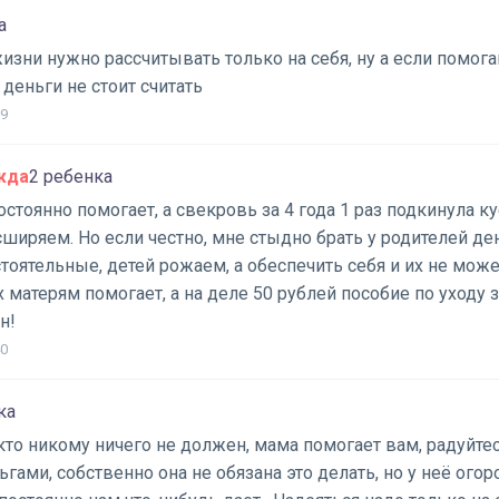
а
изни нужно рассчитывать только на себя, ну а если помога
 деньги не стоит считать
39
жда
2 ребенка
стоянно помогает, а свекровь за 4 года 1 раз подкинула к
иряем. Но если честно, мне стыдно брать у родителей ден
оятельные, детей рожаем, а обеспечить себя и их не може
х матерям помогает, а на деле 50 рублей пособие по уходу з
н!
40
ка
икто никому ничего не должен, мама помогает вам, радуйте
гами, собственно она не обязана это делать, но у неё огор