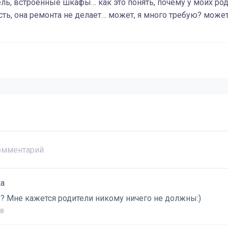
ль, встроенные шкафы… как это понять, почему у моих род
сть, она ремонта не делает… может, я много требую? может,
ка
ь? Мне кажется родители никому ничего не должны:)
38