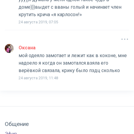
доме)))выдет с вваны голый и начинает член
крутить крича «я карлосон!»
24 августа 2019, 07:05
Оксана
мой одеяло замотает и лежит как в коконе, мне
надоело я когда он замотался.взяла его
верёвкой связала, крику было пздц сколько
24 августа 2019, 11:48
Общение
Эфир