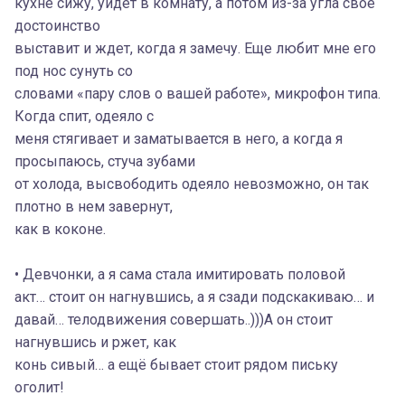
кухне сижу, уйдет в комнату, а потом из-за угла свое
достоинство
выставит и ждет, когда я замечу. Еще любит мне его
под нос сунуть со
словами «пару слов о вашей работе», микрофон типа.
Когда спит, одеяло с
меня стягивает и заматывается в него, а когда я
просыпаюсь, стуча зубами
от холода, высвободить одеяло невозможно, он так
плотно в нем завернут,
как в коконе.
• Девчонки, а я сама стала имитировать половой
акт… стоит он нагнувшись, а я сзади подскакиваю… и
давай… телодвижения совершать..)))А он стоит
нагнувшись и ржет, как
конь сивый… а ещё бывает стоит рядом письку
оголит!