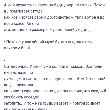
А мой прячется за какой-нибудь дверью голый. Потом
выпрыгивает оттуда
как кот и трясет своим достоинством, типа вот он я во
всей красе! Хвалю
его, оцениваю размеры – довольный уходит :)
• Похоже у нас общий муж! бугага всё, хана ему
вечером б….н!
•
Ой, девочки… У меня уже колики от смеха… Все точь-
в-точь, даже не
думала, что настолько все одинаково… А мой в ванной
когда плещется,
наливает море воды на пол, да так сильно, что каждый
раз боюсь соседей
затопить… И тоже за грудь хватает и приговаривает
при этом каким-нибудь