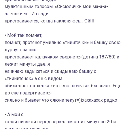
мультяшным голосом: «Сисюлички мои ма-а-а-
аленькие»… И сзади
пристраивается, когда наклоняюсь… Ой!!!
• Мой так помнет,
помнет, протянет умильно «тииитечки» и башку свою
дурную на них
пристраивает калачиком свернется(детина 187/80) и
лежит минуты две, я
начинаю задыхаться и скидываю башку с
«тиииитечек» а он с видом
обиженного теленка «вот всю ночь так бы спал». Еще
во сне подергивается
сильно и бывает что слюни текут=))хахахахах редко
• А мой с
голой писькой перед зеркалом стоит минут по 20 и
думает что меня это