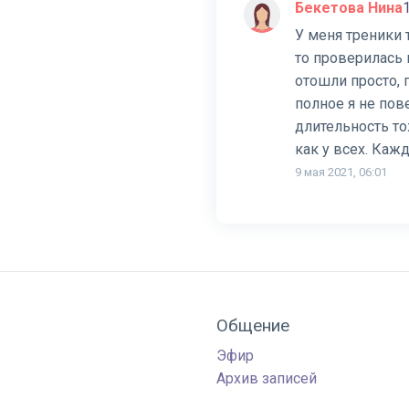
Бекетова Нина
У меня треники 
то проверилась 
отошли просто, 
полное я не пов
длительность тож
как у всех. Каж
9 мая 2021, 06:01
Общение
Эфир
Архив записей