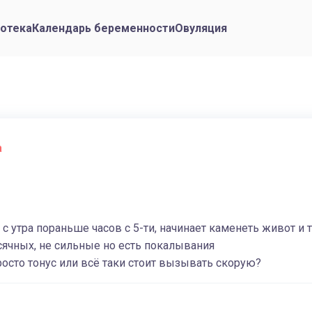
отека
Календарь беременности
Овуляция
а
с утра пораньше часов с 5-ти, начинает каменеть живот и т
сячных, не сильные но есть покалывания
осто тонус или всё таки стоит вызывать скорую?