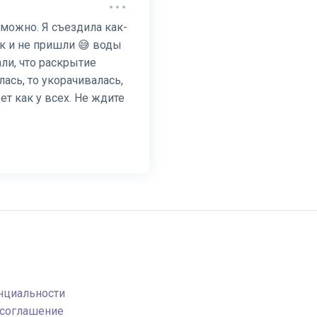
можно. Я съездила как-
ак и не пришли 😅 воды
ли, что раскрытие
лась, то укорачивалась,
ет как у всех. Не ждите
нциальности
 соглашение