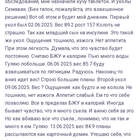
обследования, мне назначили кучу таблеток. И уколы
Семавик. (Без тапок, пожалуйста, это взвешенное
решение) Вот об этом и будет мой дневник. Первый
укол был 02.06.2025. Вес 89.2 рост 157 Колоть не
страшно. Так как младший сын на инсулине. Это такой
же укол. Ощущения: тошнило, изжога. Нет аппетита.
При этом лёгкость. Думала, что это чувство будет
постоянно. Считаю БЖУ и калории. Пью много воды.
Гуляю побольше. 06.06 2025 вес 85.7 буду
взвешиваться по пятницам. Радуюсь. Наконец-то
вниз идет вес! Строю большие планы. Второй укол
09.06.2025. Вес ? Ощущения: как будто и не колола. Не
тошнило, нет изжоги. Аппетит слабый. Ем то что себе
позволяю. Все в пределах БЖУ и калорий. Иногда
бывает чувство, что я много съела. И виню себя за это.
Но как вбиваю все что съела , понимаю, что не так и
много я ем. Гуляю. 13.06.2025 вес 84.9 планы
рассыпаются как карточный домик. Утешаю себя, что