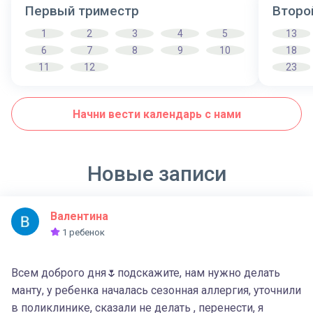
Первый триместр
Второ
1
2
3
4
5
13
6
7
8
9
10
18
11
12
23
Начни вести календарь с нами
Новые записи
Валентина
1 ребенок
Всем доброго дня🌷подскажите, нам нужно делать
манту, у ребенка началась сезонная аллергия, уточнили
в поликлинике, сказали не делать , перенести, я