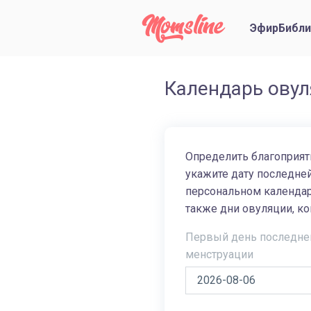
Эфир
Библи
Календарь ову
Определить благоприятн
укажите дату последне
персональном календар
также дни овуляции, ко
Первый день последне
менструации