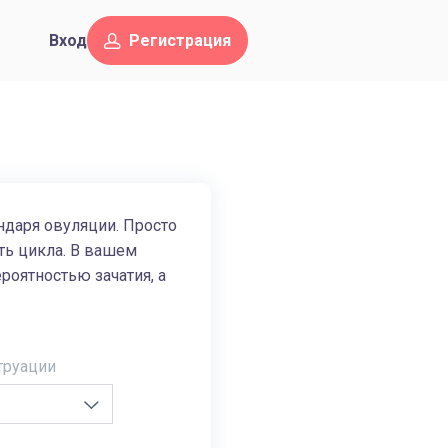
Вход
Регистрация
ндаря овуляции. Просто
ть цикла. В вашем
оятностью зачатия, а
труации