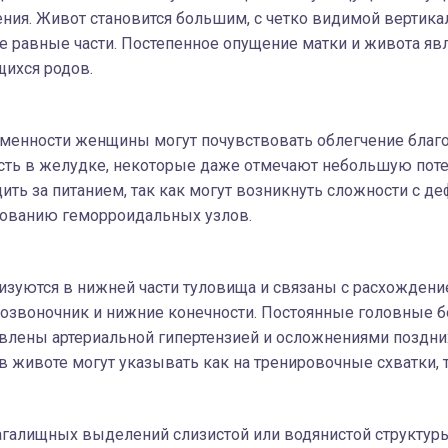
ния. Живот становится большим, с четко видимой вертика
е равные части. Постепенное опущение матки и живота яв
ихся родов.
еменности женщины могут почувствовать облегчение благ
есть в желудке, некоторые даже отмечают небольшую потер
ть за питанием, так как могут возникнуть сложности с д
ованию геморроидальных узлов.
изуются в нижней части туловища и связаны с расхождени
позвоночник и нижние конечности. Постоянные головные б
овлены артериальной гипертензией и осложнениями поздни
 животе могут указывать как на тренировочные схватки, та
галищных выделений слизистой или водянистой структуры