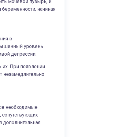
ить мочевой пузырь, и
 беременности, начиная
ния в
овышенный уровень
овой депрессии.
 их. При появлении
т незамедлительно
все необходимые
, сопутствующих
я дополнительная