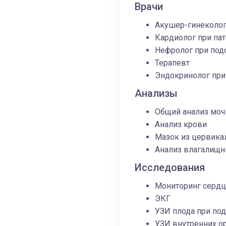
Врачи
Акушер-гинеколо
Кардиолог при пат
Нефролог при под
Терапевт
Эндокринолог пр
Анализы
Общий анализ мочи
Анализ крови
Мазок из цервика
Анализ влагалищ
Исследования
Мониторинг сердц
ЭКГ
УЗИ плода при под
УЗИ внутренних о