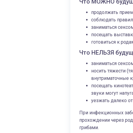
Что МОЖНО будущ
продолжать прием
соблюдать правил
заниматься сексом
посещать выставк
готовиться к рода
Что НЕЛЬЗЯ будущ
заниматься сексом
носить тяжести (т
внутриматочные к
посещать кинотеат
звуки могут напуг
уезжать далеко о
При инфекционных забо
прохождении через род
грибами.