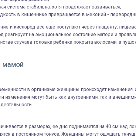
ая система стабильна, хотя продолжает развиваться;
дкость в кишечнике превращается в меконий - первородн
тание и кислород все еще поступают через плаценту, пищев
од реагирует на эмоциональное состояние матери и проявля
нстве случаев головка ребенка покрыта волосами, а пушо
с мамой
ременности в организме женщины происходят изменения, 
ти изменения могут быть как внутренними, так и внешними
 деятельности.
ичивается в размерах, ее дно поднимается на 40 см над лон
ятся в постоянном тонусе. Женщины могут ощущать тянущ