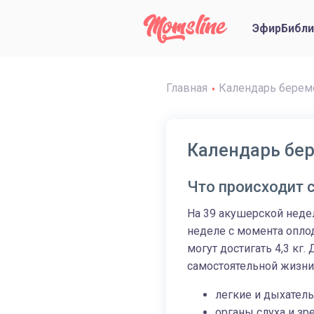
Эфир
Библи
Главная
Календарь берем
Календарь бер
Что происходит
На 39 акушерской недел
неделе с момента оплод
могут достигать 4,3 кг.
самостоятельной жизни
легкие и дыхател
органы слуха и зр