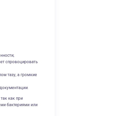
нности;
жет спровоцировать
ом тазу, а громкие
 документации.
так как при
ыми бактериями или