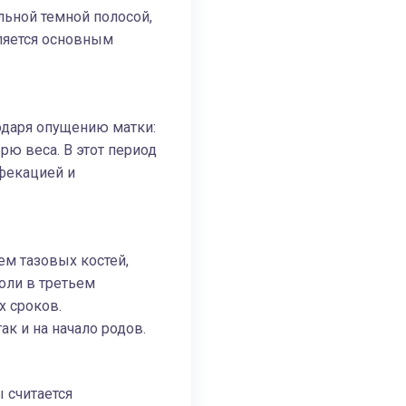
льной темной полосой,
ляется основным
одаря опущению матки:
ю веса. В этот период
ефекацией и
ем тазовых костей,
оли в третьем
х сроков.
к и на начало родов.
 считается