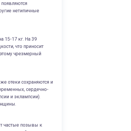
 появляются
ругие нетипичные
 15-17 кг. На 39
кости, что приносит
поэтому чрезмерный
 же отеки сохраняются и
беременных, сердечно-
сии и эклампсии).
енщины.
т частые позывы к