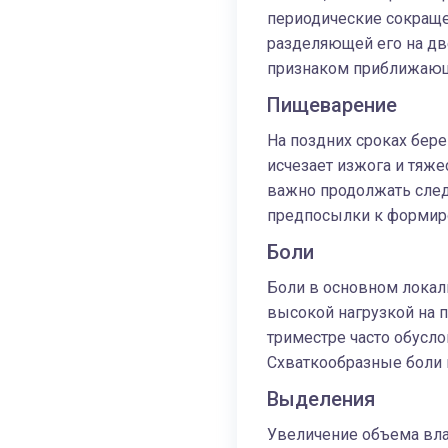
периодические сокраще
разделяющей его на дв
признаком приближающ
Пищеварение
На поздних сроках бер
исчезает изжога и тяж
важно продолжать следи
предпосылки к формир
Боли
Боли в основном локал
высокой нагрузкой на 
триместре часто обусл
Схваткообразные боли в
Выделения
Увеличение объема вла