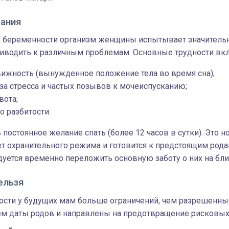
ания
 беременности организм женщины испытывает значительн
приводить к различным проблемам. Основные трудности вк
вижность (вынужденное положение тела во время сна);
за стресса и частых позывов к мочеиспусканию;
вота;
о разбитости.
постоянное желание спать (более 12 часов в сутки). Это н
ет охранительного режима и готовится к предстоящим рода
дуется временно переложить основную заботу о них на бли
ельзя
ости у будущих мам больше ограничений, чем разрешенных
м даты родов и направлены на предотвращение рисковых 