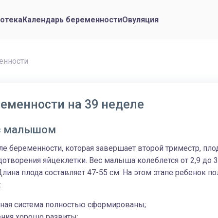
отека
Календарь беременности
Овуляция
енности
еменности на 39 неделе
 с малышом
е беременности, которая завершает второй триместр, плод
отворения яйцеклетки. Вес малыша колеблется от 2,9 до 3,
 Длина плода составляет 47-55 см. На этом этапе ребенок п
:
ьная система полностью сформированы;
ения хорошо развиты;