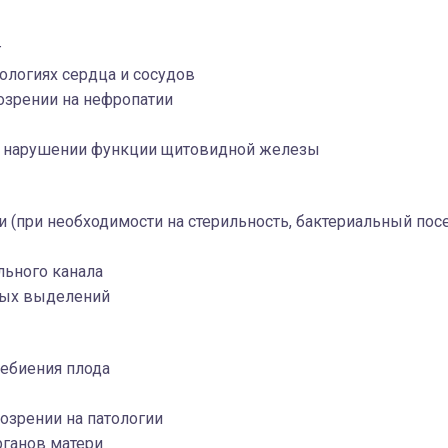
г
ологиях сердца и сосудов
озрении на нефропатии
и нарушении функции щитовидной железы
 (при необходимости на стерильность, бактериальный пос
льного канала
ных выделений
ебиения плода
озрении на патологии
рганов матери